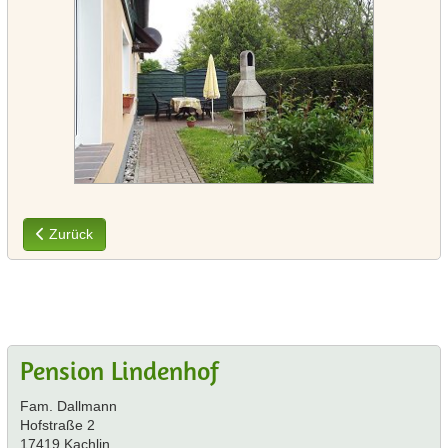
Vorheriger Beitrag: Fewo Weißstorch
Zurück
Pension Lindenhof
Fam. Dallmann
Hofstraße 2
17419 Kachlin