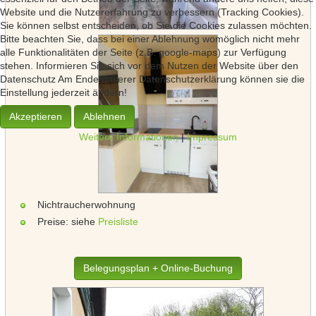
Website und die Nutzererfahrung zu verbessern (Tracking Cookies).
Sie können selbst entscheiden, ob Sie die Cookies zulassen möchten.
Bitte beachten Sie, dass bei einer Ablehnung womöglich nicht mehr
alle Funktionalitäten der Seite (z.B. google-maps) zur Verfügung
stehen. Informieren Sie sich vor dem Nutzen der Website über den
Datenschutz Am Ende unserer Datenschutzerklärung können sie die
Einstellung jederzeit ändern!
Akzeptieren
Ablehnen
Weitere Informationen
|
Impressum
Nichtraucherwohnung
Preise: siehe
Preisliste
Belegungsplan + Online-Buchung