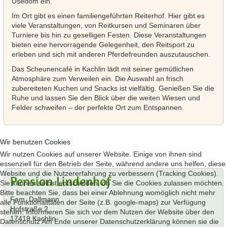
Usedom ein.
Im Ort gibt es einen familiengeführten Reiterhof. Hier gibt es
viele Veranstaltungen, von Reitkursen und Seminaren über
Turniere bis hin zu geselligen Festen. Diese Veranstaltungen
bieten eine hervorragende Gelegenheit, den Reitsport zu
erleben und sich mit anderen Pferdefreunden auszutauschen.
Das Scheunencafé in Kachlin lädt mit seiner gemütlichen
Atmosphäre zum Verweilen ein. Die Auswahl an frisch
zubereiteten Kuchen und Snacks ist vielfältig. Genießen Sie die
Ruhe und lassen Sie den Blick über die weiten Wiesen und
Felder schweifen – der perfekte Ort zum Entspannen.
Wir benutzen Cookies
Wir nutzen Cookies auf unserer Website. Einige von ihnen sind
essenziell für den Betrieb der Seite, während andere uns helfen, diese
Website und die Nutzererfahrung zu verbessern (Tracking Cookies).
Pension Lindenhof
Sie können selbst entscheiden, ob Sie die Cookies zulassen möchten.
Bitte beachten Sie, dass bei einer Ablehnung womöglich nicht mehr
Fam. Dallmann
alle Funktionalitäten der Seite (z.B. google-maps) zur Verfügung
Hofstraße 2
stehen. Informieren Sie sich vor dem Nutzen der Website über den
17419 Kachlin
Datenschutz Am Ende unserer Datenschutzerklärung können sie die