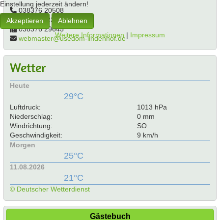
Einstellung jederzeit ändern!
038376 20508
0162 9682332
Akzeptieren
Ablehnen
038376 29645
Weitere Informationen
|
Impressum
webmaster@usedom-lindenhof.de
Wetter
Heute
29°C
Luftdruck:
1013 hPa
Niederschlag:
0 mm
Windrichtung:
SO
Geschwindigkeit:
9 km/h
Morgen
25°C
11.08.2026
21°C
© Deutscher Wetterdienst
Gästebuch